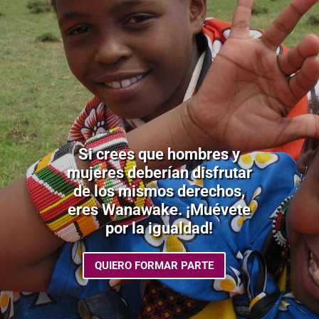
Si crees que hombres y
mujeres deberían disfrutar
de los mismos derechos,
eres Wanawake. ¡Muévete
por la igualdad!
QUIERO FORMAR PARTE