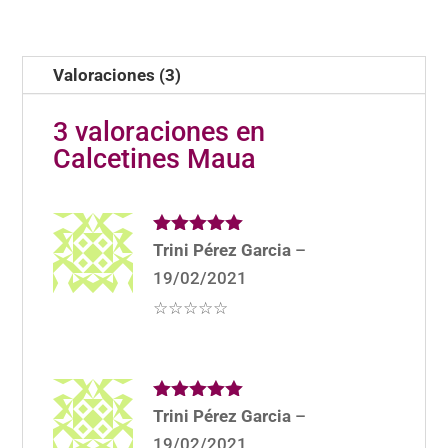
desde
de 5
6,00€
hasta
12,00€
Valoraciones (3)
3 valoraciones en
Calcetines Maua
Valorado
Trini Pérez Garcia
–
con
5
de 5
19/02/2021
☆☆☆☆☆
Valorado
Trini Pérez Garcia
–
con
5
de 5
19/02/2021