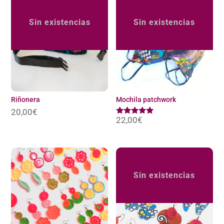
Sin existencias
Sin existencias
Riñonera
Mochila patchwork
20,00
€
22,00
€
Valorado
con
5.00
de 5
Sin existencias