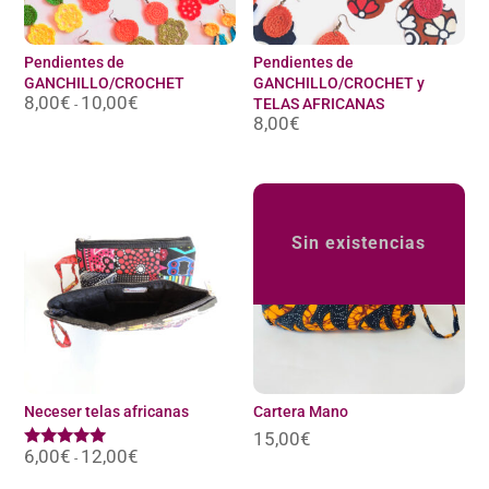
Pendientes de
Pendientes de
GANCHILLO/CROCHET
GANCHILLO/CROCHET y
8,00
€
10,00
€
Rango
TELAS AFRICANAS
-
de
8,00
€
precios:
desde
8,00€
hasta
10,00€
Sin existencias
Neceser telas africanas
Cartera Mano
15,00
€
6,00
€
12,00
€
Rango
Valorado
-
de
con
precios:
4.80