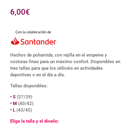
Valorado
con
5.00
6,00
€
de 5 en
base a
valoracione
s de
clientes
Hechos de poliamida, con rejilla en el empeine y
costuras finas para un máximo confort. Disponibles en
tres tallas para que los utilicéis en actividades
deportivas o en el día a día.
Tallas disponibles:
• S
(37/39)
• M
(40/42)
• L
(43/45)
Elige la talla y el diseño: