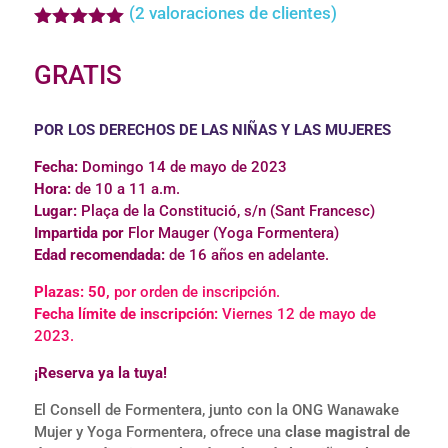
(
2
valoraciones de clientes)
Valorado
con
5.00
GRATIS
de 5 en
base a
valoracione
s de
POR LOS DERECHOS DE LAS NIÑAS Y LAS MUJERES
clientes
Fecha:
Domingo 14 de mayo de 20
23
Hora:
de 10 a 11 a.m.
Lugar:
Plaça de la Constitució, s/n (Sant Francesc)
Impartida por
Flor Mauger (Yoga Formentera)
Edad recomendada:
de 16 años en adelante.
Plazas: 50,
por orden de inscripción.
Fecha límite de inscripción:
Viernes 12 de mayo de
2023.
¡Reserva ya la tuya!
El Consell de Formentera, junto con la ONG Wanawake
Mujer y Yoga Formentera, ofrece una
clase magistral de