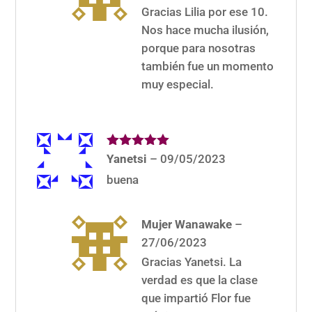
Gracias Lilia por ese 10.
Nos hace mucha ilusión,
porque para nosotras
también fue un momento
muy especial.
Valorado
Yanetsi
–
09/05/2023
con
5
de 5
buena
Mujer Wanawake
–
27/06/2023
Gracias Yanetsi. La
verdad es que la clase
que impartió Flor fue