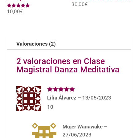
30,00
€
10,00
€
Valorado
con
5.00
de 5
Valoraciones (2)
2 valoraciones en
Clase
Magistral Danza Meditativa
Valorado
Lilia Álvarez
–
13/05/2023
con
5
de 5
10
Mujer Wanawake
–
27/06/2023