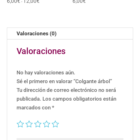
6,00
€
12,00
€
6,00
€
Valorado
Valorado
-
de
con
con
precios:
4.80
5.00
desde
de 5
de 5
6,00€
hasta
12,00€
Valoraciones (0)
Valoraciones
No hay valoraciones aún.
Sé el primero en valorar “Colgante árbol”
Tu dirección de correo electrónico no será
publicada.
Los campos obligatorios están
marcados con
*