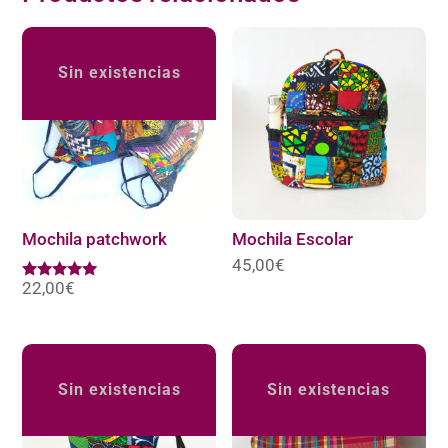
Sin existencias
Mochila patchwork
Mochila Escolar
45,00
€
22,00
€
Valorado
con
5.00
de 5
Sin existencias
Sin existencias