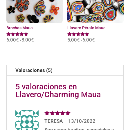
Broches Maua
Llavero Pétalo Maua
6,00
€
8,00
€
Rango
5,00
€
6,00
€
Rango
Valorado
Valorado
-
-
de
de
con
con
precios:
precios:
4.92
5.00
desde
desde
de 5
de 5
6,00€
5,00€
hasta
hasta
8,00€
6,00€
Valoraciones (5)
5 valoraciones en
Llavero/Charming Maua
Valorado
TERESA
–
13/10/2022
con
5
de 5
Son super bonitos, especiales y