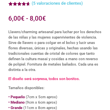
(
5
valoraciones de clientes)
Valorado
con
4.60
Rango
6,00
€
-
8,00
€
de 5 en
base a
de
valoracione
precios:
s de
Llavero/charming artesanal para luchar por los derechos
clientes
de las niñas y las mujeres supervivientes de violencia.
desde
Sirve de llavero o para colgar en el bolso y lucir unas
6,00€
flores diversas, únicas y originales, hechas usando las
hasta
tradicionales cuentas de cristal de colores que tanto
8,00€
definen la cultura masai y cosidas a mano con reverso
de polipiel. Fornitura de metales bañados. Cada una es
distinta a la otra.
El diseño será sorpresa, todos son bonitos.
Tamaños disponibles:
• Pequeño
(7cm x 5cm aprox)
• Mediano
(9cm x 6cm aprox)
• Grande
(11cm x 8cm aprox)