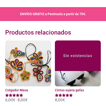
ENVÍOS GRATIS a Península a partir de 70€.
Productos relacionados
Sin existencias
Colgador Maua
Cintas sujeta gafas
6,00
€
8,00
€
Rango
8,00
€
Valorado
Valorado
-
de
con
con
precios: