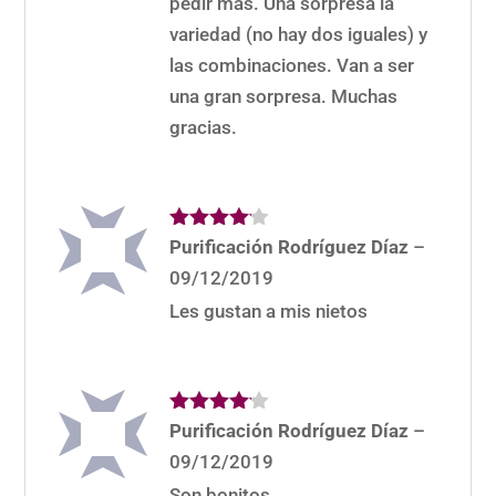
pedir más. Una sorpresa la
variedad (no hay dos iguales) y
las combinaciones. Van a ser
una gran sorpresa. Muchas
gracias.
Valorado
Purificación Rodríguez Díaz
–
con
4
de
09/12/2019
5
Les gustan a mis nietos
Valorado
Purificación Rodríguez Díaz
–
con
4
de
09/12/2019
5
Son bonitos