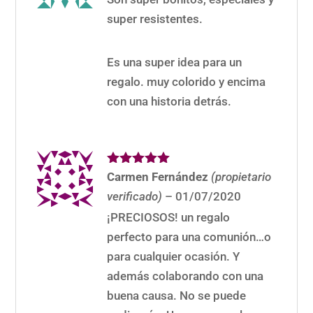
super resistentes.
Es una super idea para un
regalo. muy colorido y encima
con una historia detrás.
Valorado
Carmen Fernández
(propietario
con
5
de 5
verificado)
–
01/07/2020
¡PRECIOSOS! un regalo
perfecto para una comunión…o
para cualquier ocasión. Y
además colaborando con una
buena causa. No se puede