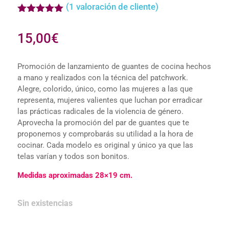
(
1
valoración de cliente)
Valorado
con
5.00
15,00
€
de 5 en
base a
valoración
de un
Promoción de lanzamiento de guantes de cocina hechos
cliente
a mano y realizados con la técnica del patchwork.
Alegre, colorido, único, como las mujeres a las que
representa, mujeres valientes que luchan por erradicar
las prácticas radicales de la violencia de género.
Aprovecha la promoción del par de guantes que te
proponemos y comprobarás su utilidad a la hora de
cocinar. Cada modelo es original y único ya que las
telas varían y todos son bonitos.
Medidas aproximadas 28×19 cm.
Sin existencias