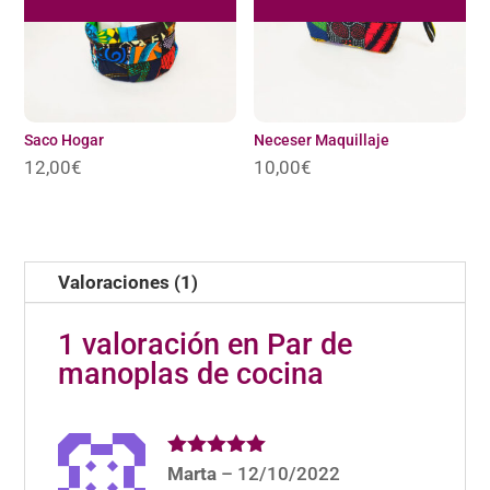
Saco Hogar
Neceser Maquillaje
12,00
€
10,00
€
Valoraciones (1)
1 valoración en
Par de
manoplas de cocina
Valorado
Marta
–
12/10/2022
con
5
de 5