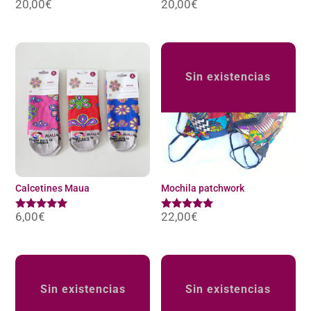
20,00
€
20,00
€
Sin existencias
Calcetines Maua
Mochila patchwork
6,00
€
22,00
€
Valorado
Valorado
con
con
5.00
5.00
de 5
de 5
Sin existencias
Sin existencias