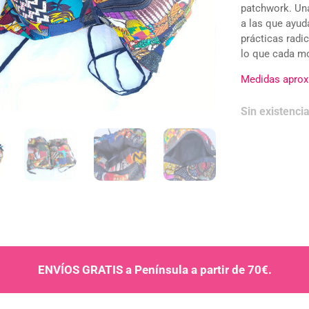
clientes
patchwork. Un
a las que ayud
prácticas radic
lo que cada mo
Medidas apro
Sin existenci
ENVÍOS GRATIS a Península a partir de 70€.