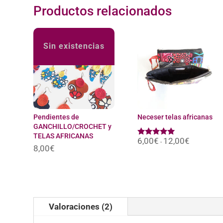
Productos relacionados
Sin existencias
Pendientes de
Neceser telas africanas
GANCHILLO/CROCHET y
TELAS AFRICANAS
6,00
€
12,00
€
Rango
Valorado
-
de
8,00
€
con
precios:
4.80
desde
de 5
6,00€
hasta
12,00€
Valoraciones (2)