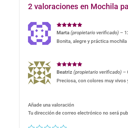
2 valoraciones en
Mochila p
Valorado
Marta
(propietario verificado)
–
1
con
5
de 5
Bonita, alegre y práctica mochila
Valorado
Beatriz
(propietario verificado)
–
con
5
de 5
Preciosa, con colores muy vivos 
Añade una valoración
Tu dirección de correo electrónico no será pub