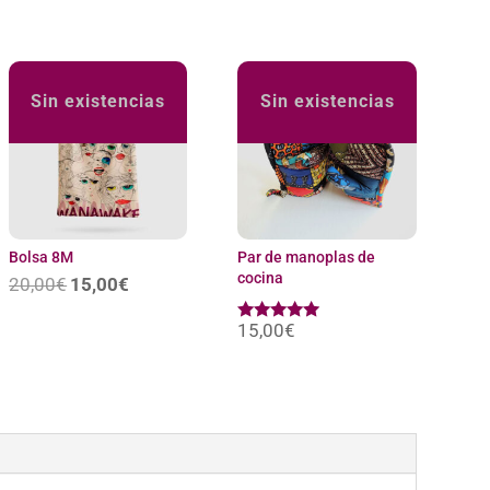
¡Oferta!
Sin existencias
Sin existencias
Bolsa 8M
Par de manoplas de
cocina
20,00
€
El
15,00
€
El
precio
precio
original
actual
era:
es:
15,00
€
Valorado
20,00€.
15,00€.
con
5.00
de 5