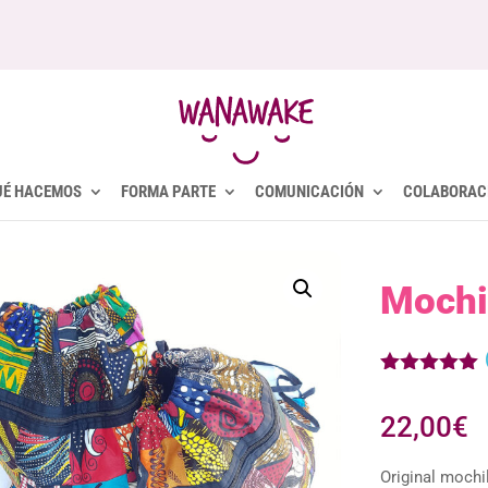
UÉ HACEMOS
FORMA PARTE
COMUNICACIÓN
COLABORAC
Mochi
Valorado
con
5.00
22,00
€
de 5 en
base a
valoracione
Original mochil
s de