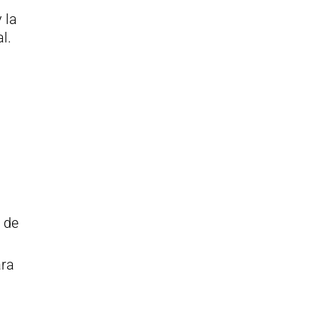
 la
l.
 de
ara