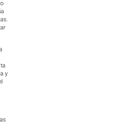
lo
ña
ias.
tar
a
lta
ca y
el
las