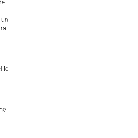
de
 un
rra
l le
 me