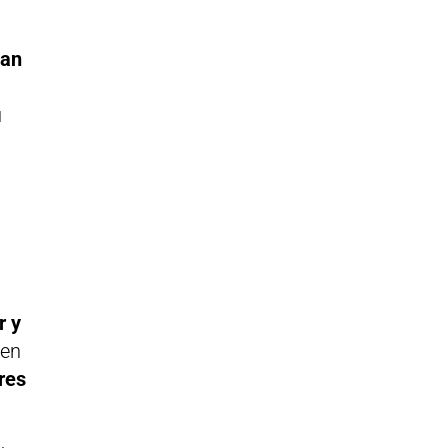
ean
u
r y
 en
eres