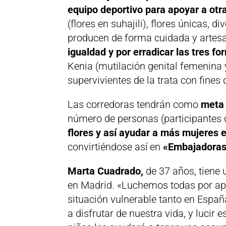
equipo deportivo para apoyar a otr
(flores en suhajili), flores únicas, 
producen de forma cuidada y artes
igualdad y por erradicar las tres f
Kenia (mutilación genital femenina
supervivientes de la trata con fines 
Las corredoras tendrán como
meta 
número de personas (participantes d
flores y así ayudar a más mujeres 
convirtiéndose así en
«Embajadoras
Marta Cuadrado,
de 37 años, tiene 
en Madrid. «Luchemos todas por apo
situación vulnerable tanto en Españ
a disfrutar de nuestra vida, y luci