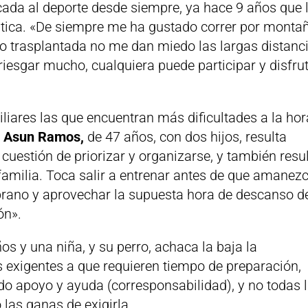
cada al deporte desde siempre, ya hace 9 años que 
ática. «De siempre me ha gustado correr por monta
uso trasplantada no me dan miedo las largas distanc
iesgar mucho, cualquiera puede participar y disfru
liares las que encuentran más dificultades a la hor
a
Asun Ramos,
de 47 años, con dos hijos, resulta
uestión de priorizar y organizarse, y también resu
 familia. Toca salir a entrenar antes de que amanez
prano y aprovechar la supuesta hora de descanso d
ón».
os y una niña, y su perro, achaca la baja la
 exigentes a que requieren tiempo de preparación,
do apoyo y ayuda (corresponsabilidad), y no todas 
 las ganas de exigirla.