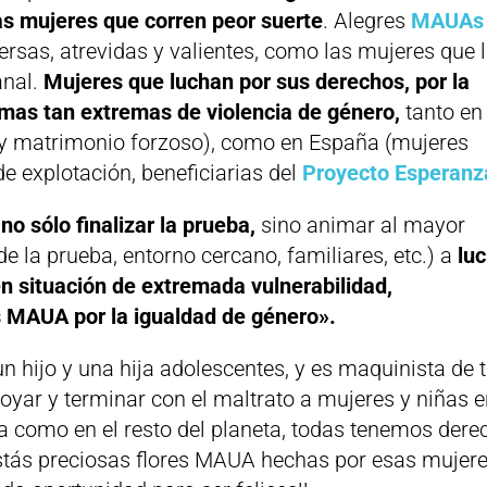
as mujeres que corren peor suerte
. Alegres
MAUAs
diversas, atrevidas y valientes, como las mujeres que 
anal.
Mujeres que luchan por sus derechos, por la
ormas tan extremas de violencia de género,
tanto en
 y matrimonio forzoso), como en España (mujeres
de explotación, beneficiarias del
Proyecto Esperanz
no sólo finalizar la prueba,
sino animar al mayor
e la prueba, entorno cercano, familiares, etc.) a
luc
en situación de extremada vulnerabilidad,
 MAUA por la igualdad de género».
un hijo y una hija adolescentes, y es maquinista de 
yar y terminar con el maltrato a mujeres y niñas 
a como en el resto del planeta, todas tenemos dere
r estás preciosas flores MAUA hechas por esas mujer