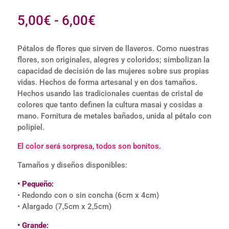
Valorado
con
5.00
Rango
5,00
€
-
6,00
€
de 5 en
base a
de
valoracione
precios:
s de
Pétalos de flores que sirven de llaveros. Como nuestras
clientes
flores, son originales, alegres y coloridos; simbolizan la
desde
capacidad de decisión de las mujeres sobre sus propias
5,00€
vidas. Hechos de forma artesanal y en dos tamaños.
hasta
Hechos usando las tradicionales cuentas de cristal de
6,00€
colores que tanto definen la cultura masai y cosidas a
mano. Fornitura de metales bañados, unida al pétalo con
polipiel.
El color será sorpresa, todos son bonitos.
Tamaños y diseños disponibles:
• Pequeño:
• Redondo con o sin concha (6cm x 4cm)
• Alargado (7,5cm x 2,5cm)
• Grande: