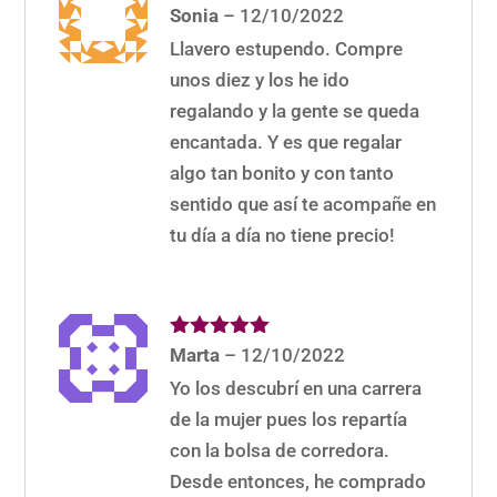
Valorado
Sonia
–
12/10/2022
con
5
de 5
Llavero estupendo. Compre
unos diez y los he ido
regalando y la gente se queda
encantada. Y es que regalar
algo tan bonito y con tanto
sentido que así te acompañe en
tu día a día no tiene precio!
Valorado
Marta
–
12/10/2022
con
5
de 5
Yo los descubrí en una carrera
de la mujer pues los repartía
con la bolsa de corredora.
Desde entonces, he comprado