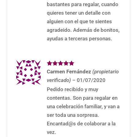
bastantes para regalar, cuando
quieres tener un detalle con
alguien con el que te sientes
agradeido. Además de bonitos,
ayudas a terceras personas.
Valorado
Carmen Fernández
(propietario
con
5
de 5
verificado)
–
01/07/2020
Pedido recibido y muy
contentas. Son para regalar en
una celebración familiar, y van a
ser toda una sorpresa.
Encantad@s de colaborar a la
vez.