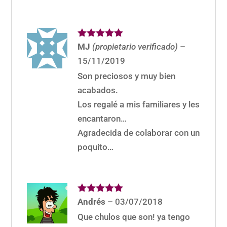
Valorado
MJ
(propietario verificado)
–
con
5
de 5
15/11/2019
Son preciosos y muy bien
acabados.
Los regalé a mis familiares y les
encantaron…
Agradecida de colaborar con un
poquito…
Valorado
Andrés
–
03/07/2018
con
5
de 5
Que chulos que son! ya tengo