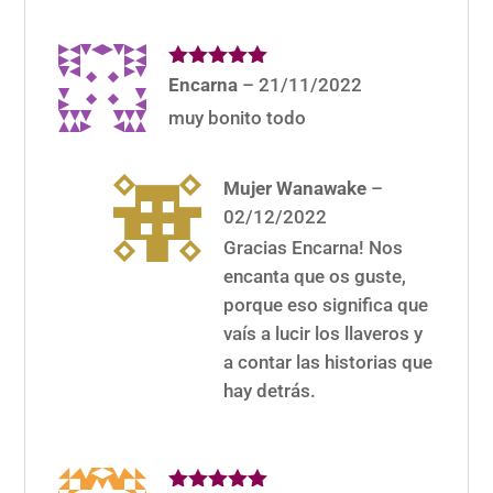
Valorado
Encarna
–
21/11/2022
con
5
de 5
muy bonito todo
Mujer Wanawake
–
02/12/2022
Gracias Encarna! Nos
encanta que os guste,
porque eso significa que
vaís a lucir los llaveros y
a contar las historias que
hay detrás.