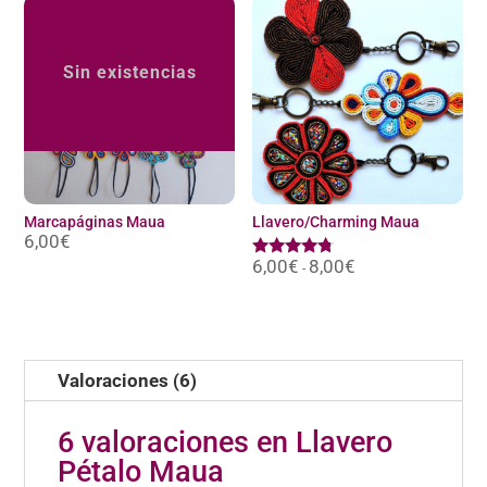
8,00€
8,00€
Sin existencias
Marcapáginas Maua
Llavero/Charming Maua
6,00
€
6,00
€
8,00
€
Rango
Valorado
-
de
con
precios:
4.60
desde
de 5
6,00€
hasta
8,00€
Valoraciones (6)
6 valoraciones en
Llavero
Pétalo Maua