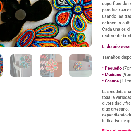
cliente
superficie de 
para lucir en c
usando las tra
definen la cul
Cada una es di
realmente boni
El diseño será
Tamaños dispo
• Pequeño
(7cm
• Mediano
(9cm
• Grande
(11cm
Las medidas ha
toda la varieda
diversidad y fr
algo artesano, 
dependiendo de l
indicativo de qu