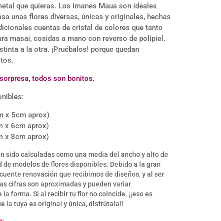
metal que quieras. Los imanes Maua son ideales
desde
asa unas flores diversas, únicas y originales, hechas
6,00€
dicionales cuentas de cristal de colores que tanto
hasta
tura masai, cosidas a mano con reverso de polipiel.
stinta a la otra. ¡Pruébalos! porque quedan
8,00€
tos.
 sorpresa, todos son bonitos.
nibles:
 x 5cm aprox)
 x 6cm aprox)
 x 8cm aprox)
n sido calculadas como una media del ancho y alto de
d de modelos de flores disponibles. Debido a la gran
ecuente renovación que recibimos de diseños, y al ser
las cifras son aproximadas y pueden variar
a forma. Si al recibir tu flor no coincide, ¡¡eso es
e la tuya es original y única, disfrútala!!