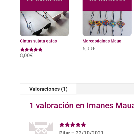
Cintas sujeta gafas
Marcapáginas Maua
6,00
€
8,00
€
Valorado
con
5.00
de 5
Valoraciones (1)
1 valoración en
Imanes Mau
Valorado
Pilar
–
22/10/2021