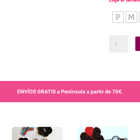
Elige el tamañ
Imanes
Maua
cantidad
ENVÍOS GRATIS a Península a partir de 70€.