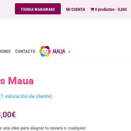
TIENDA WANAWAKE
MI CUENTA
0 productos
0,00€
IONES
CONTACTO
s Maua
(
1
valoración de cliente)
Rango
8,00
€
de
una idea para alegrar tu nevera o cualquier
precios: