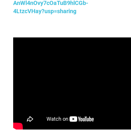
AnWl4nOvy7cOaTuB9hlCGb-
4LtzcVHay?usp=sharing