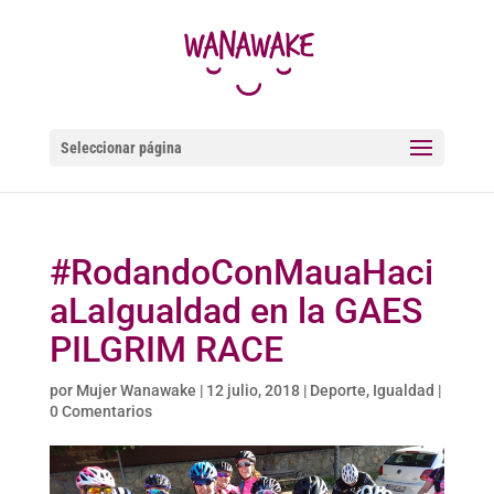
Seleccionar página
#RodandoConMauaHaci
aLaIgualdad en la GAES
PILGRIM RACE
por
Mujer Wanawake
|
12 julio, 2018
|
Deporte
,
Igualdad
|
0 Comentarios