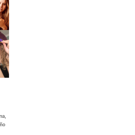
na,
año