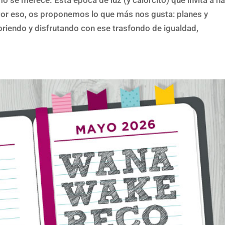
 se merece. Esta época de luz (y calorcito) que invita a h
. Por eso, os proponemos lo que más nos gusta: planes y
riendo y disfrutando con ese trasfondo de igualdad,