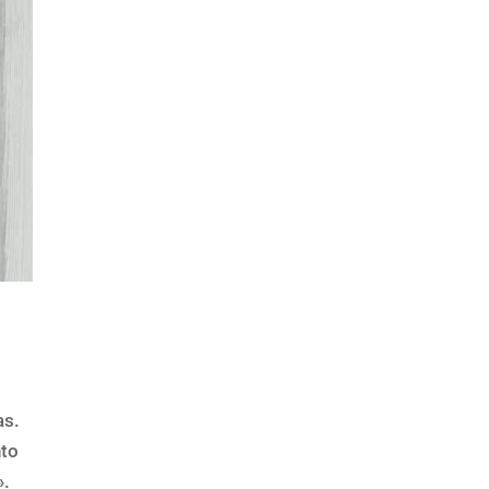
as.
nto
».