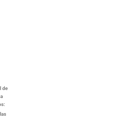
l de
da
os:
las