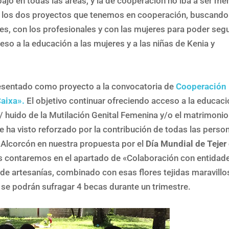
ajo en todas las áreas, y la de cooperación no iba a ser me
er los dos proyectos que tenemos en cooperación, buscando
es, con los profesionales y con las mujeres para poder segu
so a la educación a las mujeres y a las niñas de Kenia y
esentado como proyecto a la convocatoria de
Cooperación
Caixa».
El objetivo continuar ofreciendo acceso a la educaci
/ huido de la Mutilación Genital Femenina y/o el matrimonio
e ha visto reforzado por la contribución de todas las perso
n Alcorcón en nuestra propuesta por el
Día Mundial de Tejer
s contaremos en el apartado de «Colaboración con entidad
de artesanías, combinado con esas flores tejidas maravillo
 se podrán sufragar 4 becas durante un trimestre.