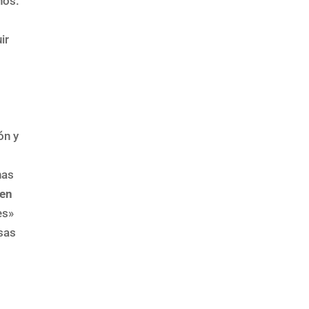
nos.
ir
ón y
nas
 en
es»
sas