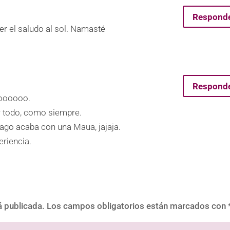
Respond
cer el saludo al sol. Namasté
Respond
oooooo.
r todo, como siempre.
iago acaba con una Maua, jajaja.
eriencia.
á publicada.
Los campos obligatorios están marcados con