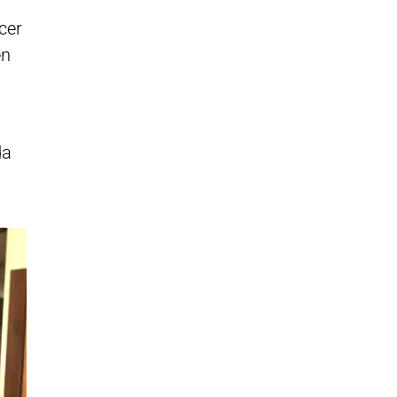
cer
en
da