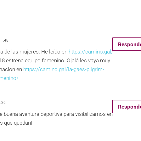
11:48
Respond
a de las mujeres. He leído en
https://camino.gal/
18 estrena equipo femenino. Ojalá les vaya muy
rmación en
https://camino.gal/la-gaes-pilgrim-
emenino/
7:26
Respond
buena aventura deportiva para visibilizarnos en
s que quedan!