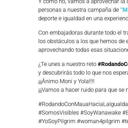
Y cómo no, vamos a aprovechar la 
personas a nuestra campaña de
“Ma
deporte e igualdad en una experienc
Con embajadoras durante todo el tr
los obstáculos a los que hemos de 
aprovechando todas esas situaciones
¿Te unes a nuestro reto
#RodandoC
y descubrirás todo lo que nos esper
¡¡¡Ánimo Moni y Yola!!!!
¡¡¡Vamos a hacer ruido para que se 
#RodandoConMauaHaciaLaIguald
#SomosVisibles #SoyWanawake #E
#YoSoyPilgrim #woman4pilgrim #