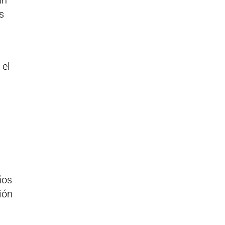
s
 el
ños
ión