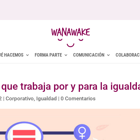
UÉ HACEMOS
FORMA PARTE
COMUNICACIÓN
COLABORAC
ue trabaja por y para la iguald
2
|
Corporativo
,
Igualdad
|
0 Comentarios