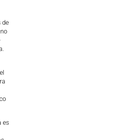
s de
ino
e
a.
i
el
ra
oco
a es
s,