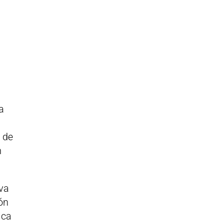
a
 de
n
iva
ión
ica