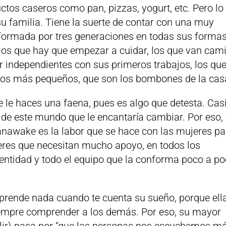
uctos caseros como pan, pizzas, yogurt, etc. Pero lo
su familia. Tiene la suerte de contar con una muy
ormada por tres generaciones en todas sus forma
los que hay que empezar a cuidar, los que van cam
r independientes con sus primeros trabajos, los qu
 los más pequeños, que son los bombones de la cas
e le haces una faena, pues es algo que detesta. Cas
de este mundo que le encantaría cambiar. Por eso, 
nawake es la labor que se hace con las mujeres pa
eres que necesitan mucho apoyo, en todos los
 entidad y todo el equipo que la conforma poco a p
rprende nada cuando te cuenta su sueño, porque ell
siempre comprender a los demás. Por eso, su mayor
ir) pasa por “que las personas nos escuchemos má