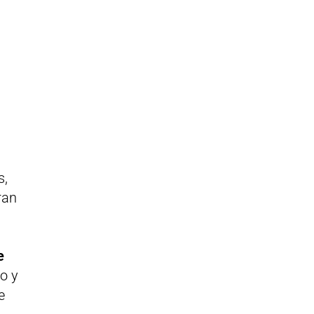
s,
ran
e
o y
e