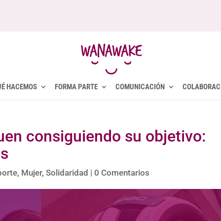
UÉ HACEMOS
FORMA PARTE
COMUNICACIÓN
COLABORAC
uen consiguiendo su objetivo:
es
porte
,
Mujer
,
Solidaridad
|
0 Comentarios