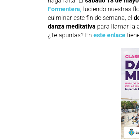
haga falta. El
sábado 13 de mayo
Formentera,
luciendo nuestras flo
culminar este fin de semana, el
d
danza meditativa
para llamar la a
¿Te apuntas? En
este enlace
tien