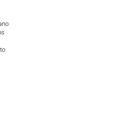
mano
os
to