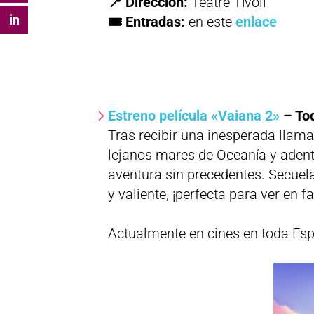
📍 Dirección:
Teatre Tívoli
🎟 Entradas:
en este
enlace
Estreno película «Vaiana 2»
– To
Tras recibir una inesperada llam
lejanos mares de Oceanía y adent
aventura sin precedentes. Secuela
y valiente, ¡perfecta para ver en f
Actualmente en cines en toda Es