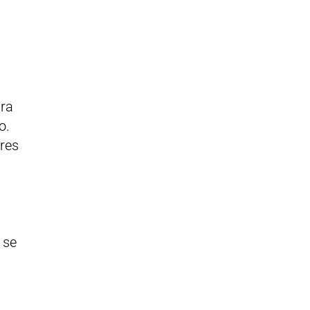
ira
o.
eres
 se