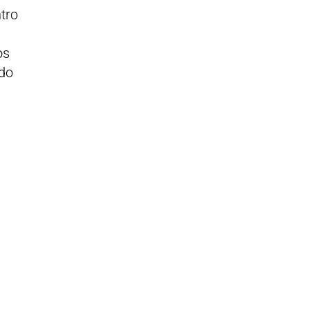
tro
os
ado