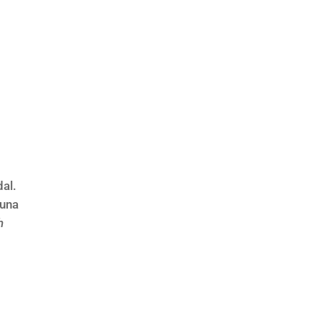
dal.
 una
h