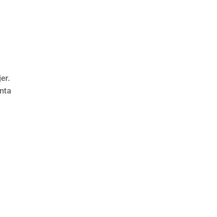
er.
enta